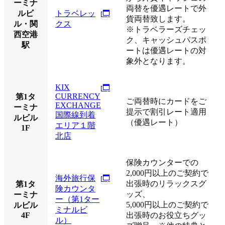
ーミナ
両替を優遇レートで外
ルビ
トラベレッ
貨両替致します。
ル・関
クス
※トラベラーズチェッ
西空港
ク、キャッシュパスポ
駅
ートは優遇レートの対
象外となります。
KIX
CURRENCY
第1タ
ご両替時にカードをご
EXCHANGE
ーミナ
提示で割引レート適用
国際線到着
ルビル
（優遇レート）
エリア１階
1F
北店
保険カウンターでの
2,000円以上のご契約で
海外旅行保
出張時のリラックスグ
第1タ
険カウンタ
ッズ、
ーミナ
ー（第1ター
5,000円以上のご契約で
ルビル
ミナルビ
4F
出張時のお役立ちグッ
ル）