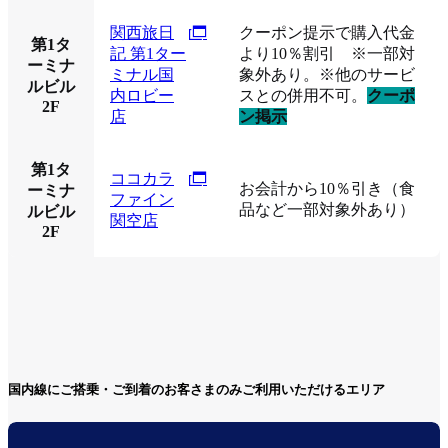
関西旅日
クーポン提示で購入代金
第1タ
記 第1ター
より10％割引 ※一部対
ーミナ
ミナル国
象外あり。※他のサービ
ルビル
内ロビー
スとの併用不可。
クーポ
2F
店
ン掲示
第1タ
ココカラ
お会計から10％引き（食
ーミナ
ファイン
品など一部対象外あり）
ルビル
関空店
2F
国内線にご搭乗・ご到着のお客さまのみご利用いただけるエリア