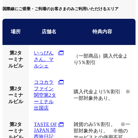
国際線にご搭乗・ご到着のお客さまのみご利用いただけるエリア
場所
店舗名
特典内容
第2タ
いっぴん
（一部商品）購入代金よ
ーミナ
さん。マ
り5％割引
ルビル
ルシェ
ココカラ
第2タ
ファイン
購入代金より5％割引 ※
ーミナ
関空第2タ
一部対象外あり。
ルビル
ーミナル
出国店
第2タ
TASTE OF
雑貨のみ5％割引。 ※一
JAPAN 関
ーミナ
部対象外あり。 ※他の
西旅日記
ルビル
サービスとの併用不可。