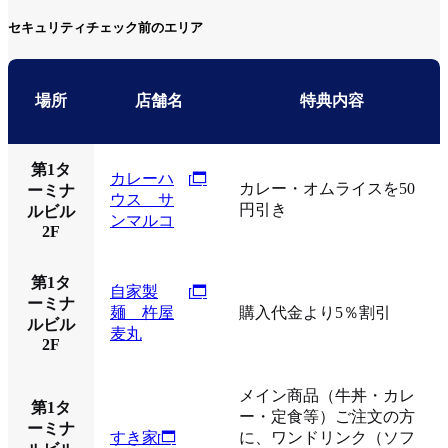
セキュリティチェック前のエリア
場所
店舗名
特典内容
第1タ
カレーハ
カレー・オムライスを50
ーミナ
ウス サ
円引き
ルビル
ンマルコ
2F
第1タ
自家製
ーミナ
麺 杵屋
購入代金より5％割引
ルビル
麦丸
2F
メイン商品（牛丼・カレ
第1タ
ー・定食等）ご注文の方
ーミナ
すき家
に、ワンドリンク（ソフ