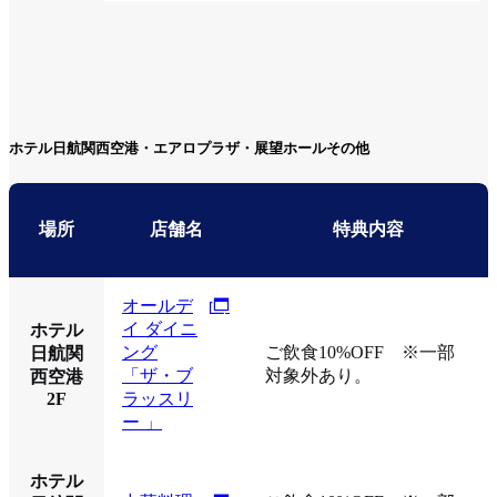
ホテル日航関西空港・エアロプラザ・展望ホールその他
場所
店舗名
特典内容
オールデ
イ ダイニ
ホテル
ング
ご飲食10%OFF ※一部
日航関
「ザ・ブ
対象外あり。
西空港
2F
ラッスリ
ー 」
ホテル