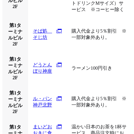
ルビル
トドリンクMサイズ）サ
2F
ービス ※コーヒー除く
第1タ
そば処
購入代金より5％割引 ※
ーミナ
そじ坊
一部対象外あり。
ルビル
2F
第1タ
どうとん
ーミナ
ラーメン100円引き
ぼり神座
ルビル
2F
第1タ
ル・パン
購入代金より5％割引 ※
ーミナ
神戸北野
一部対象外あり。
ルビル
2F
まいどお
温かい日本のお茶を1杯サ
第1タ
おきに食
ービス。商品注文時にお
ーミナ