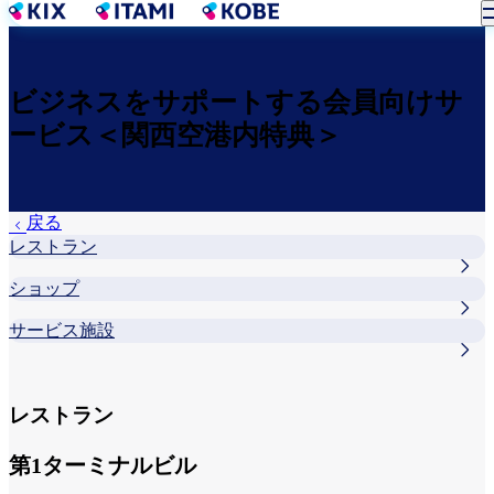
メ
イ
ン
コ
ビジネスをサポートする会員向けサ
ン
ービス＜関西空港内特典＞
テ
ン
ツ
に
戻る
移
レストラン
動
ショップ
サービス施設
レストラン
第1ターミナルビル