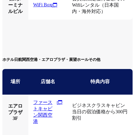
WiFi Box
ーミナ
Wifiレンタル（日本国
ルビル
内・海外対応）
ホテル日航関西空港・エアロプラザ・展望ホールその他
場所
店舗名
特典内容
ファース
ビジネスクラスキャビン
エアロ
トキャビ
当日の宿泊価格から300円
プラザ
ン関西空
割引
3F
港