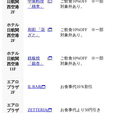
中華料理
ご飲食10%OFF ※一部
日航関
「桃李」
対象外あり。
西空港
2F
ホテル
和彩 「花
ご飲食10%OFF ※一部
日航関
ざと」
対象外あり。
西空港
2F
ホテル
鉄板焼
ご飲食10%OFF ※一部
日航関
「銀杏」
対象外あり。
西空港
11F
エアロ
IL BAR
お食事代10％割引
プラザ
2F
エアロ
ZETTERIA
お食事代より50円引き
プラザ