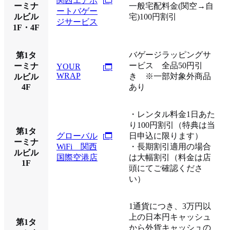
関西エアポ
ーミナ
一般宅配料金(関空→自
ートバゲー
ルビル
宅)100円割引
ジサービス
1F・4F
バゲージラッピングサ
第1タ
ービス 全品50円引
ーミナ
YOUR
WRAP
き ※一部対象外商品
ルビル
4F
あり
・レンタル料金1日あた
り100円割引（特典は当
第1タ
グローバル
日申込に限ります）
ーミナ
WiFi 関西
・長期割引適用の場合
ルビル
国際空港店
は大幅割引（料金は店
1F
頭にてご確認くださ
い）
1通貨につき、3万円以
上の日本円キャッシュ
第1タ
から外貨キャッシュの