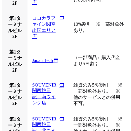
店
2F
ココカラフ
第1タ
ァイン関空
10%割引 ※一部対象外
ーミナ
出国エリア
あり。
ルビル
2F
店
第1タ
（一部商品）購入代金
ーミナ
Japan Tech
より5％割引
ルビル
2F
SOUVENIR
雑貨のみ5％割引。 ※
第1タ
関西旅日
一部対象外あり。 ※
ーミナ
記 南ウイ
他のサービスとの併用
ルビル
ング店
2F
不可。
SOUVENIR
雑貨のみ5％割引。 ※
第1タ
関西旅日
一部対象外あり。 ※
ーミナ
記 北ウイ