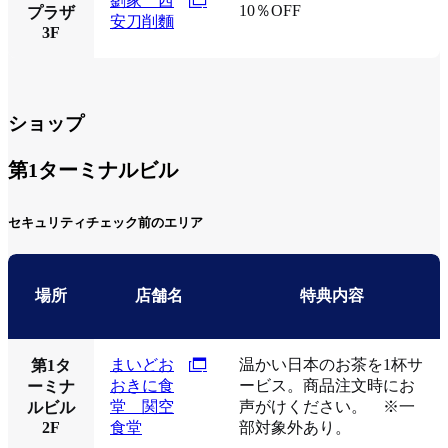
劉家 西
10％OFF
プラザ
安刀削麵
3F
ショップ
第1ターミナルビル
セキュリティチェック前のエリア
場所
店舗名
特典内容
まいどお
温かい日本のお茶を1杯サ
第1タ
おきに食
ービス。商品注文時にお
ーミナ
堂 関空
声がけください。 ※一
ルビル
2F
食堂
部対象外あり。