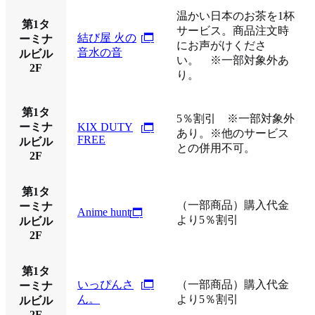
温かい日本のお茶を1杯
第1タ
サービス。商品注文時
結び屋 火の
ーミナ
にお声がけくださ
音水の音
ルビル
い。 ※一部対象外あ
2F
り。
第1タ
5％割引 ※一部対象外
ーミナ
KIX DUTY
あり。※他のサービス
FREE
ルビル
との併用不可。
2F
第1タ
（一部商品）購入代金
ーミナ
Anime hunt
より5％割引
ルビル
2F
第1タ
いっぴんさ
（一部商品）購入代金
ーミナ
ん。
より5％割引
ルビル
2F