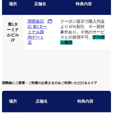
場所
店舗名
特典内容
関西旅日
クーポン提示で購入代金
第1タ
記 第1ター
より10％割引 ※一部対
ーミナ
ミナル国
象外あり。※他のサービ
ルビル
内ゲート
スとの併用不可。
クーポ
2F
店
ン掲示
国際線にご搭乗・ご到着のお客さまのみご利用いただけるエリア
場所
店舗名
特典内容