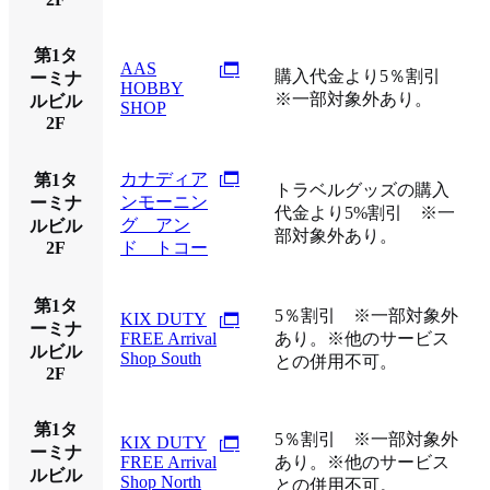
第1タ
AAS
購入代金より5％割引
ーミナ
HOBBY
※一部対象外あり。
ルビル
SHOP
2F
カナディア
第1タ
トラベルグッズの購入
ンモーニン
ーミナ
代金より5%割引 ※一
グ アン
ルビル
部対象外あり。
2F
ド トコー
第1タ
5％割引 ※一部対象外
KIX DUTY
ーミナ
FREE Arrival
あり。※他のサービス
ルビル
Shop South
との併用不可。
2F
第1タ
5％割引 ※一部対象外
KIX DUTY
ーミナ
FREE Arrival
あり。※他のサービス
ルビル
Shop North
との併用不可。