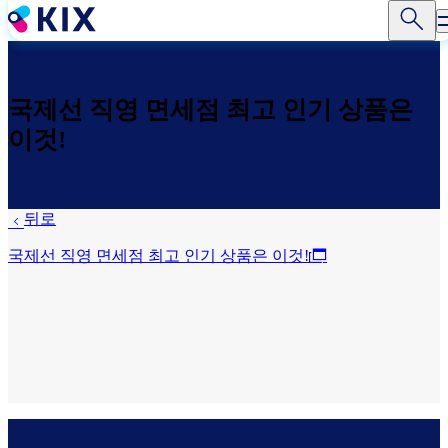
주
요
콘
텐
츠
국제선 직영 면세점 최고 인기 상품은
로
이것!
건
너
뛰
기
뒤로
국제선 직영 면세점 최고 인기 상품은 이것!