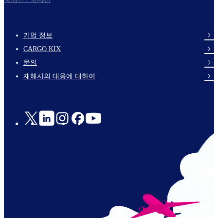
기업 정보
footer-
CARGO KIX
links-
문의
en-
재해시의 대응에 대하여
Social
Links