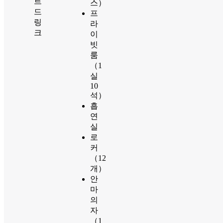
트
스）
드
프
링
라
크
이
빗
룸
（1
실
10
석）
흡
연
실
로
커
（12
개）
안
마
의
자
（1