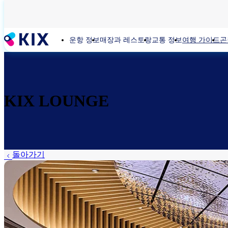
주
요
콘
운항 정보
매장과 레스토랑
교통 정보
여행 가이드
곤
텐
츠
로
건
너
뛰
KIX LOUNGE
기
돌아가기