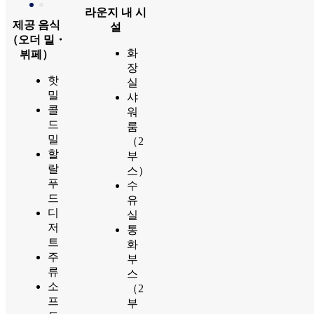
라운지 내 시
제공 음식
설
（오더 밀・
화
뷔페）
장
핫
실
밀
샤
콜
워
드
룸
밀
（2
할
부
랄
스）
푸
수
드
유
디
실
저
통
트
화
주
부
류
스
소
（2
프
부