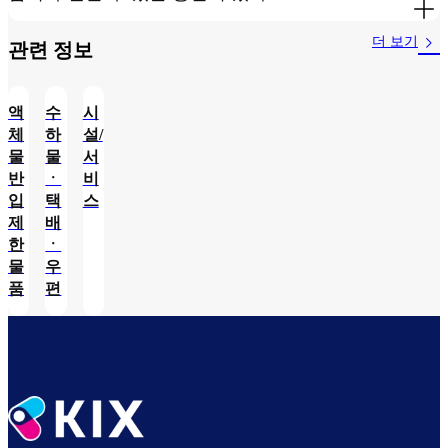
더 보기
관련 정보​
액
수
시
체
하
설/
물
물
서
반
ㆍ
비
입
택
스
제
배
한
ㆍ
물
우
품
편