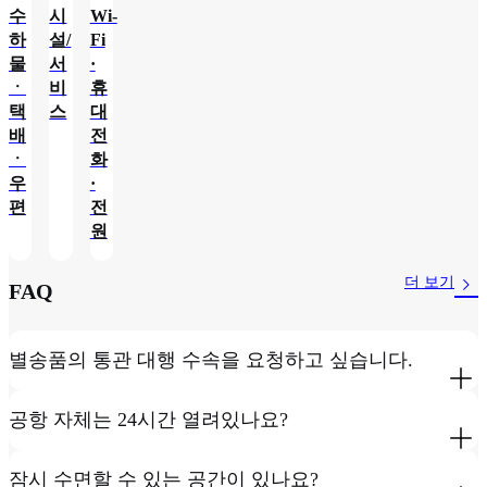
수
시
Wi-
하
설/
Fi
물
서
·
ㆍ
비
휴
택
스
대
배
전
ㆍ
화
우
·
편
전
원
더 보기
FAQ
별송품의 통관 대행 수속을 요청하고 싶습니다.
공항 자체는 24시간 열려있나요?
잠시 수면할 수 있는 공간이 있나요?