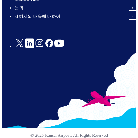
links-
문의
en-
재해시의 대응에 대하여
Social
Links
© 2026 Kansai Airports All Rights Reserved