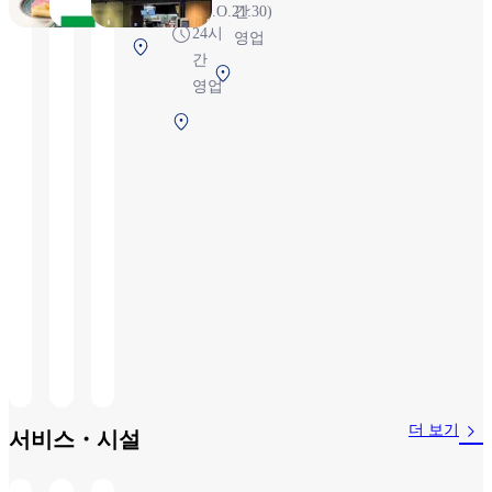
22:00（L.O.21:30)
간
24시
영업
제1터미널 2F
간
보안 검색 전
제
영업
1
제
터
1
미
터
널
미
2F
널
보
2F
안
보
검
안
색
검
전
색
전
더 보기
서비스・시설