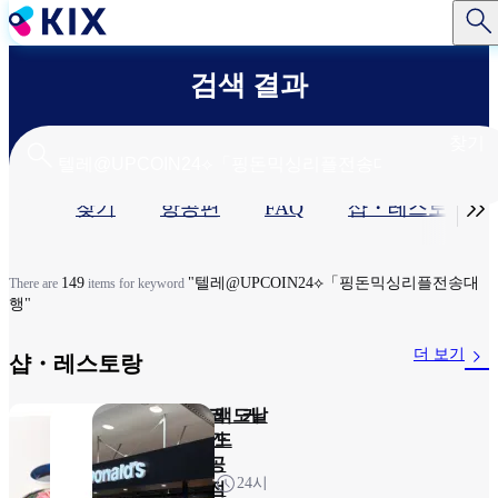
주
요
콘
검색 결과
텐
츠
로
찾기
건
너
기

찾기
항공편
FAQ
샵・레스토랑​
뛰
기
본
탭
149
"텔레@UPCOIN24⟡「핑돈믹싱리플전송대
There are
items for keyword
행"
더 보기
샵・레스토랑​
돈카츠 와코 케
훼미리
맥도날
이테이
마트간
드
사이공
7:00～
24시
항역점