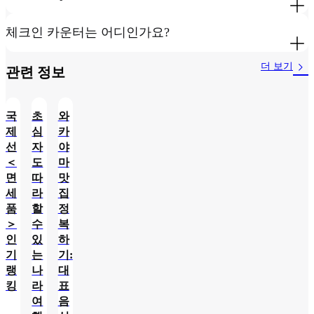
체크인 카운터는 어디인가요?
더 보기
관련 정보​
국
초
와
제
심
카
선
자
야
＜
도
마
면
따
맛
세
라
집
품
할
정
＞
수
복
인
있
하
기
는
기:
랭
나
대
킹
라
표
여
음