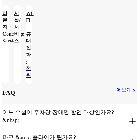
라
시
Wi-
운
설/
Fi
지・
서
·
Concierge
비
휴
Service
스
대
전
화
·
전
원
더 보기
FAQ
어느 수첩이 주차장 장애인 할인 대상인가요?
&nbsp;
파크 &amp; 플라이가 뭔가요?