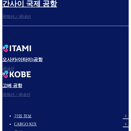
간사이 국제 공항
국제선／국내선
오사카(이타미)공항
국내선
고베 공항
국제선 / 국내선
기업 정보
footer-
CARGO KIX
links-