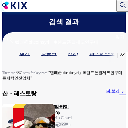
주
요
콘
검색 결과
텐
츠
로
찾기
건
너
기

찾기
항공편
FAQ
샵・레스토랑​
뛰
기
본
탭
387
"텔래@bitcoinsyri」✺핸드폰결제코인구매
There are
items for keyword
돈세탁안전업체"
더 보기
샵・레스토랑​
돈카츠 와코 케
스키야
사카이
이테이
야
23H（Closed
7:00～
6:30
from 3:00 to