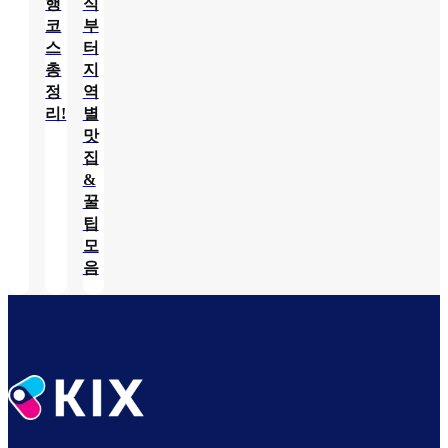
행
식
코
부
스
터
총
지
정
역
리!
별
맛
집
&
꿀
팁
모
음