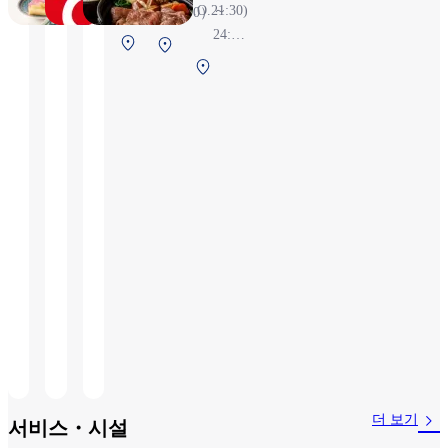
22:00（L.O.21:30)
～
4:00）
24:55
제1터미널 2F
제1터미
※항
보안 검색 전
제
널 2F 보
공편
1
안 검색
상황
터
전
에 따
미
라 변
널
경될
2F
수 있
보
습니
안
다
검
색
후
(국
제
선)
더 보기
서비스・시설