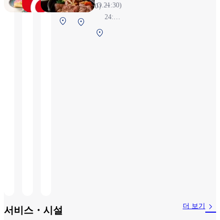
22:00（L.O.21:30)
～
4:00）
24:55
제1터미널 2F
제1터미
※항
보안 검색 전
제
널 2F 보
공편
1
안 검색
상황
터
전
에 따
미
라 변
널
경될
2F
수 있
보
습니
안
다
검
색
후
(국
제
선)
더 보기
서비스・시설