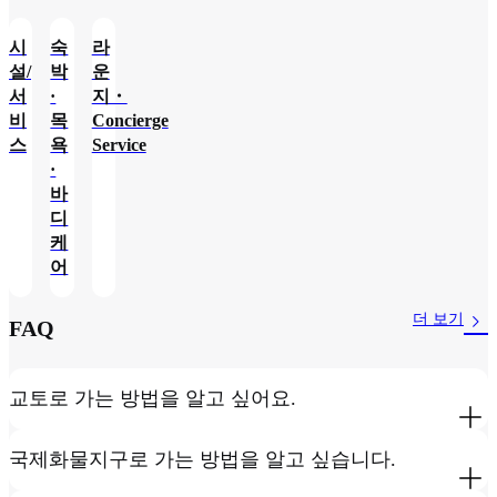
시
숙
라
설/
박
운
서
·
지・
비
목
Concierge
스
욕
Service
·
바
디
케
어
더 보기
FAQ
교토로 가는 방법을 알고 싶어요.
국제화물지구로 가는 방법을 알고 싶습니다.