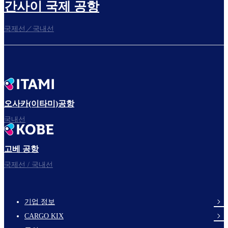
간사이 국제 공항
국제선／국내선
오사카(이타미)공항
국내선
고베 공항
국제선 / 국내선
기업 정보
footer-
CARGO KIX
links-