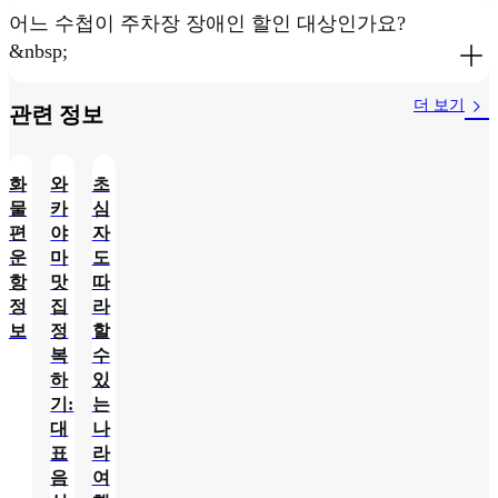
어느 수첩이 주차장 장애인 할인 대상인가요?
&nbsp;
더 보기
관련 정보​
화
와
초
물
카
심
편
야
자
운
마
도
항
맛
따
정
집
라
보
정
할
복
수
하
있
기:
는
대
나
표
라
음
여