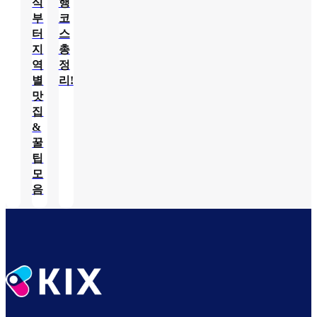
식
행
부
코
터
스
지
총
역
정
별
리!
맛
집
&
꿀
팁
모
음