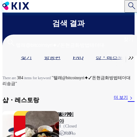
주
요
콘
검색 결과
텐
츠
로
찾기
건
너
기

찾기
항공편
FAQ
샵・레스토랑​
뛰
기
본
탭
384
"텔래@bitcoinsyri⯌✓돈현금화방법테더대
There are
items for keyword
리송금"
더 보기
샵・레스토랑​
돈카츠 와코 케
스키야
사카이
이테이
야
23H（Closed
7:00～
6:30
from 3:00 to