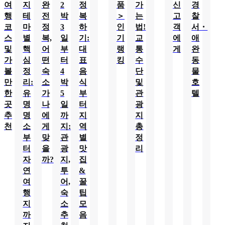
여
지
완
2
정
품
가
신
경
행
테
전
박
복
＞
는
고
찰
코
마
정
3
하
인
법!
객
서・
스
별
복,
일
기:
기
교
에
애
및
핵
어
부
대
랭
통
게
완
가
심
떤
터
표
킹
수
동
볼
정
숙
4
음
단
물
만
리:
소
박
식
및
호
한
유
가
5
부
관
텔
곳
명
나
일
터
광
추
명
에
까
지
지
천
소
게
지:
역
총
부
맞
관
별
정
터
을
광
맛
리
자
까?
지,
집
연
투
&
여
어,
꿀
행
숙
팁
지
소
모
까
추
음