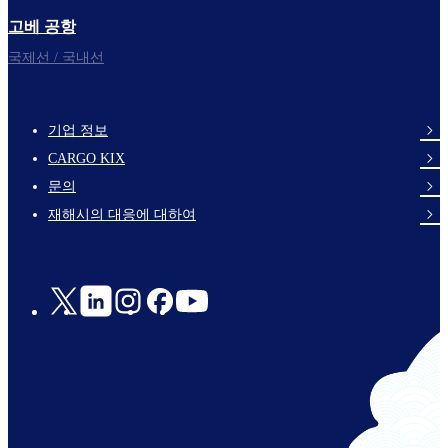
고베 공항
국제선 / 국내선
기업 정보
footer-
CARGO KIX
links-
문의
en-
재해시의 대응에 대하여
Social
Links