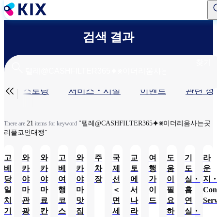
주
요
콘
검색 결과
텐
츠
로
찾기
건
너
기

샵・레스토랑​
서비스・시설​
이벤트
관련 정
뛰
기
본
탭
21
"텔레@CASHFILTER365⯌⨳이더리움사는곳
There are
items for keyword
리플코인대행"
고
와
와
고
와
주
국
교
여
도
기
라
베
카
카
베
카
차
제
토
행
움
도
운
당
야
야
여
야
장
선
에
가
이
실・
지
일
마
마
행
마
＜
서
이
필
흡
Con
치
관
료
코
맛
면
나
드
요
연
Serv
기
광
칸
스
집
세
라
하
실・