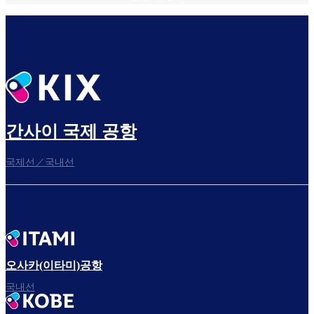
간사이 국제 공항
국제선／국내선
오사카(이타미)공항
국내선