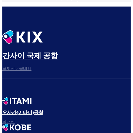
간사이 국제 공항
국제선／국내선
오사카(이타미)공항
국내선