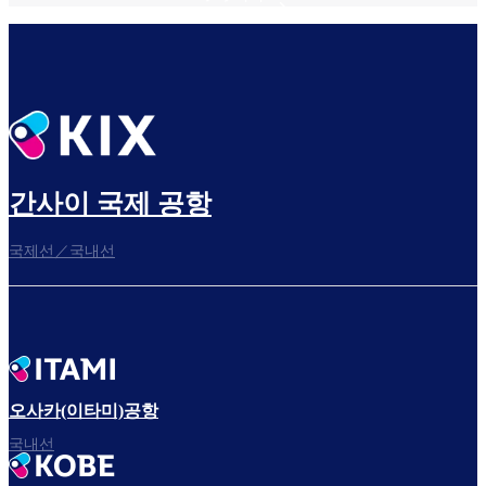
간사이 국제 공항
국제선／국내선
오사카(이타미)공항
국내선