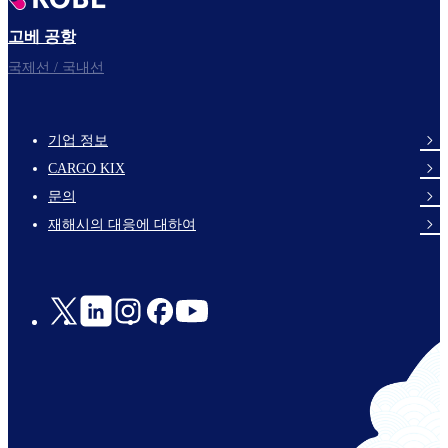
고베 공항
국제선 / 국내선
기업 정보
footer-
CARGO KIX
links-
문의
en-
재해시의 대응에 대하여
Social
Links