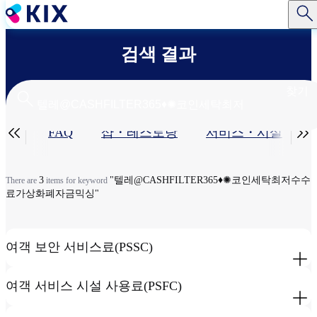
주
요
콘
검색 결과
텐
츠
로
찾기
건
너
기


공편
FAQ
샵・레스토랑​
서비스・시설​
뛰
기
본
탭
3
"텔레@CASHFILTER365♦✺코인세탁최저수수
There are
items for keyword
료가상화폐자금믹싱"
여객 보안 서비스료(PSSC)
여객 서비스 시설 사용료(PSFC)