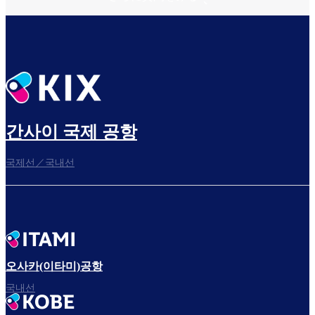
간사이 국제 공항
국제선／국내선
오사카(이타미)공항
국내선