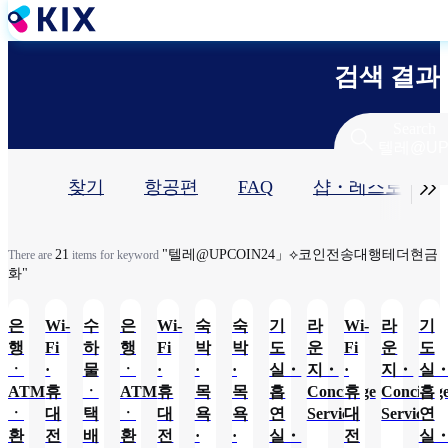
주
요
콘
검색 결과
텐
츠
로
Search
건
너
기

찾기
항공편
FAQ
샵・레스토랑​
뛰
기
본
탭
21
"텔레@UPCOIN24」⟡코인전송대행테더현금
There are
items for keyword
화"
은
Wi-
수
은
Wi-
숙
숙
기
라
Wi-
라
기
행
Fi
하
행
Fi
박
박
도
운
Fi
운
도
ㆍ
·
물
ㆍ
·
·
·
실・
지・
·
지・
실
ATM
휴
ㆍ
ATM
휴
목
목
흡
Concierge
휴
Concierg
흡
ㆍ
대
택
ㆍ
대
욕
욕
연
Service
대
Service
연
환
전
배
환
전
·
·
실・
전
실