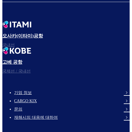
오사카(이타미)공항
국내선
고베 공항
국제선 / 국내선
기업 정보
footer-
CARGO KIX
links-
문의
en-
재해시의 대응에 대하여