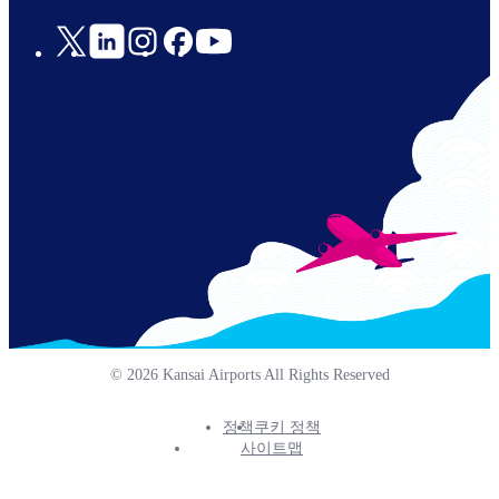
Social
Links
© 2026 Kansai Airports All Rights Reserved
정책
쿠키 정책
Footer
사이트맵
Info