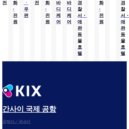
전
화
ㆍ
전
화
바
바
경
화
경
·
우
·
디
디
찰
·
찰
전
편
전
케
케
서・
전
서
원
원
어
어
애
원
애
완
완
동
동
물
물
호
호
텔
텔
간사이 국제 공항
국제선／국내선