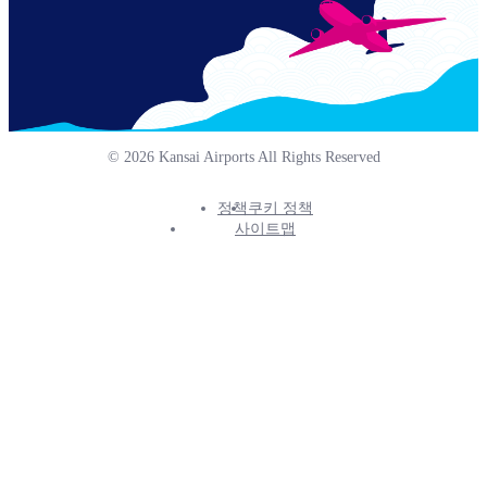
© 2026 Kansai Airports All Rights Reserved
정책
쿠키 정책
Footer
사이트맵
Info
Menu