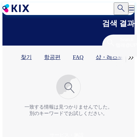
주
요
콘
검색 결과
텐
츠
로
Search
건
너
기

찾기
항공편
FAQ
샵・레스토랑​
뛰
기
본
탭
一致する情報は見つかりませんでした。
別のキーワードでお試しください。
サービス・施設