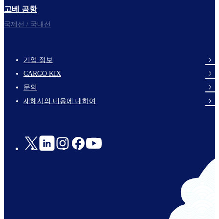
고베 공항
국제선 / 국내선
기업 정보
footer-
CARGO KIX
links-
문의
en-
재해시의 대응에 대하여
Social
Links