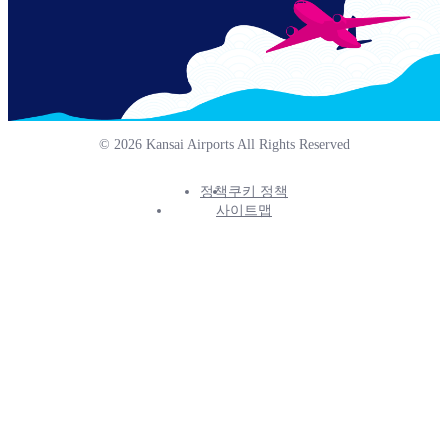
© 2026 Kansai Airports All Rights Reserved
정책
쿠키 정책
Footer
사이트맵
Info
Menu