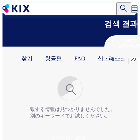
주
요
콘
검색 결과
텐
츠
로
Search
건
너
기

찾기
항공편
FAQ
샵・레스토랑​
뛰
기
본
탭
一致する情報は見つかりませんでした。
別のキーワードでお試しください。
サービス・施設