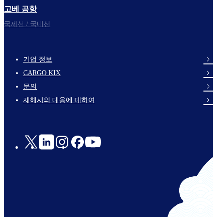
고베 공항
국제선 / 국내선
기업 정보
footer-
CARGO KIX
links-
문의
en-
재해시의 대응에 대하여
Social
Links