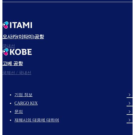
오사카(이타미)공항
국내선
고베 공항
국제선 / 국내선
기업 정보
footer-
CARGO KIX
links-
문의
en-
재해시의 대응에 대하여