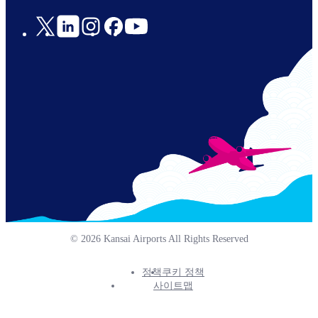
Social
Links
© 2026 Kansai Airports All Rights Reserved
정책
쿠키 정책
Footer
사이트맵
Info