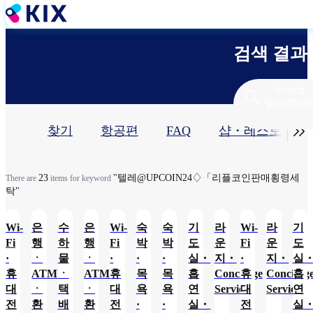
주
요
콘
검색 결과
텐
츠
로
Search
건
너
기

찾기
항공편
FAQ
샵・레스토랑​
뛰
기
본
탭
23
"텔레@UPCOIN24♢「리플코인판매횡령세
There are
items for keyword
탁"
Wi-
은
수
은
Wi-
숙
숙
기
라
Wi-
라
기
Fi
행
하
행
Fi
박
박
도
운
Fi
운
도
·
ㆍ
물
ㆍ
·
·
·
실・
지・
·
지・
실
휴
ATM
ㆍ
ATM
휴
목
목
흡
Concierge
휴
Concierg
흡
대
ㆍ
택
ㆍ
대
욕
욕
연
Service
대
Service
연
전
환
배
환
전
·
·
실・
전
실