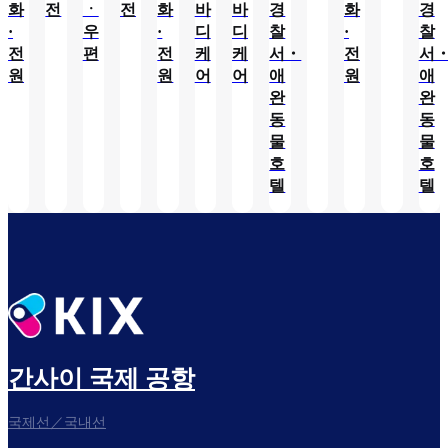
화
전
ㆍ
전
화
바
바
경
화
경
·
우
·
디
디
찰
·
찰
전
편
전
케
케
서・
전
서
원
원
어
어
애
원
애
완
완
동
동
물
물
호
호
텔
텔
간사이 국제 공항
국제선／국내선