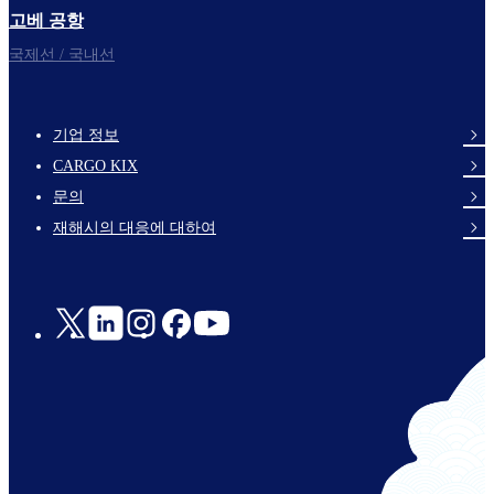
고베 공항
국제선 / 국내선
기업 정보
footer-
CARGO KIX
links-
문의
en-
재해시의 대응에 대하여
Social
Links