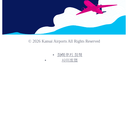
© 2026 Kansai Airports All Rights Reserved
정책
쿠키 정책
Footer
사이트맵
Info
Menu