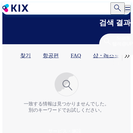
주
요
콘
검색 결과
텐
츠
로
Search
건
너
기

찾기
항공편
FAQ
샵・레스토랑​
뛰
기
본
탭
一致する情報は見つかりませんでした。
別のキーワードでお試しください。
サービス・施設