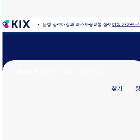
주
요
콘
운항 정보
매장과 레스토랑
교통 정보
여행 가이드
곤
텐
츠
로
건
너
뛰
기
기
찾기
본
탭