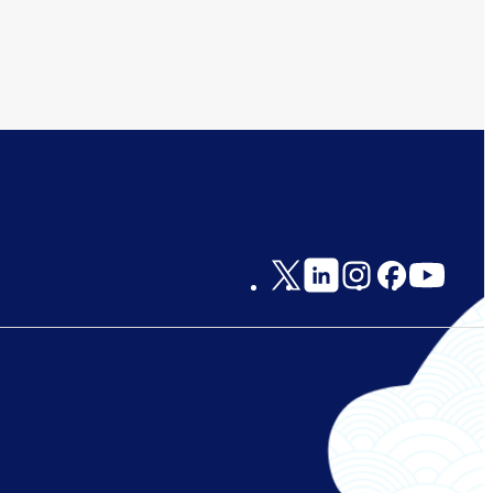
Social
Links