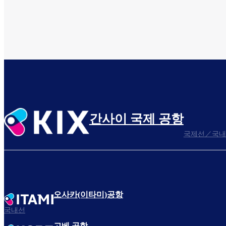
간사이 국제 공항
국제선／국내
오사카(이타미)공항
국내선
고베 공항