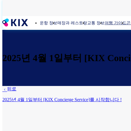
주
요
콘
운항 정보
매장과 레스토랑
교통 정보
여행 가이드
곤
텐
츠
로
건
너
뛰
2025년 4월 1일부터 [KIX Conci
기
뒤로
2025년 4월 1일부터 [KIX Concierge Service]를 시작합니다 !