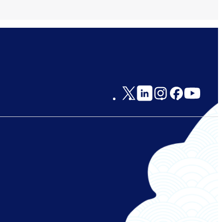
Social
Links