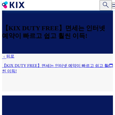
주
요
콘
텐
츠
【KIX DUTY FREE】면세는 인터넷
로
예약이 빠르고 쉽고 훨씬 이득!
건
너
뛰
기
뒤로
【KIX DUTY FREE】면세는 인터넷 예약이 빠르고 쉽고 훨
씬 이득!