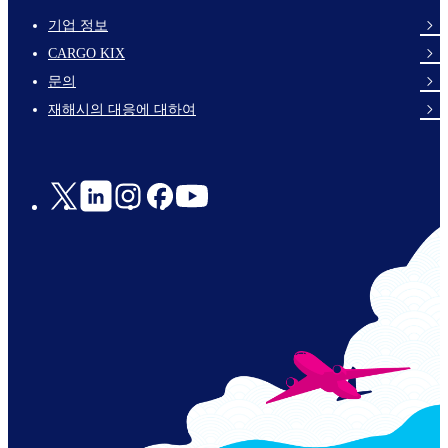
기업 정보
footer-
CARGO KIX
links-
문의
en-
재해시의 대응에 대하여
Social
Links