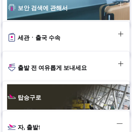
보안 검색에 관해서
세관ㆍ출국 수속
출발 전 여유롭게 보내세요
탑승구로
자, 출발!