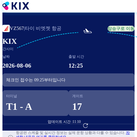
주
요
콘
텐
타이 비엣젯 항공
VZ567
|
탑승구로 이동

츠
로
KIX
건
간사이
너
뛰
날짜
출발 시간
기
2026-08-06
12:25
체크인 접수는
09:25
부터입니다
터미널
게이트
T1 - A
17
업데이트 시간 :
11:10
항공편 예약하기
항공편 스케줄 및 실시간 정보는 실제 운항 상황과 다를 수 있습니다.
자