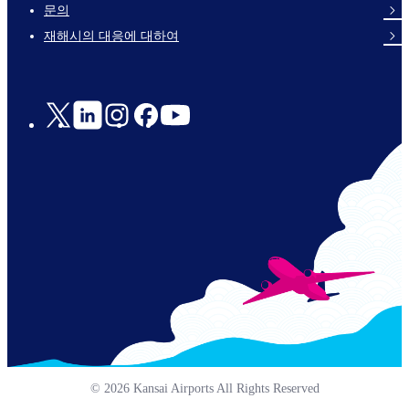
links-
문의
en-
재해시의 대응에 대하여
Social
Links
© 2026 Kansai Airports All Rights Reserved