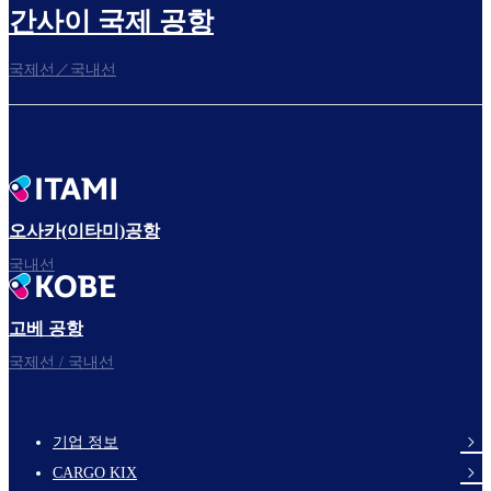
간사이 국제 공항
국제선／국내선
탑승구로
자, 출발!
오사카(이타미)공항
국내선
고베 공항
즐거운 비행 되세요.
국제선 / 국내선
기업 정보
footer-
CARGO KIX