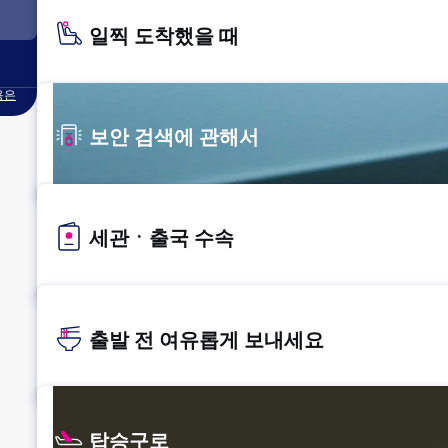
일찍 도착했을 때
용은
보안 검색에 관해서
세관ㆍ출국 수속
출발 전 여유롭게 보내세요
탑승구로