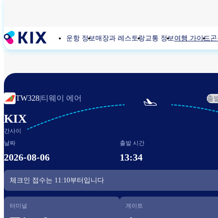
주
요
콘
운항 정보
매장과 레스토랑
교통 정보
여행 가이드
곤
텐
츠
로
건
너
뛰
티웨이 에어
TW328
|
출

기
KIX
간사이
날짜
출발 시간
2026-08-06
13:34
체크인 접수는
11:10
부터입니다
터미널
게이트