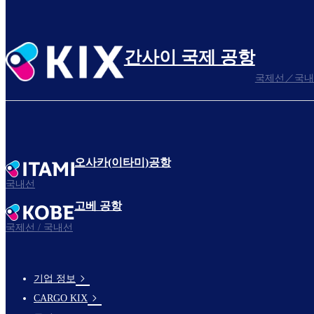
간사이 국제 공항
국제선／국내
오사카(이타미)공항
국내선
고베 공항
국제선 / 국내선
기업 정보
footer-
CARGO KIX
links-