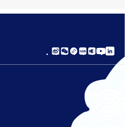
social-
links-
cn-