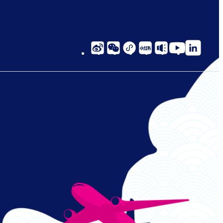
social-
links-
cn-