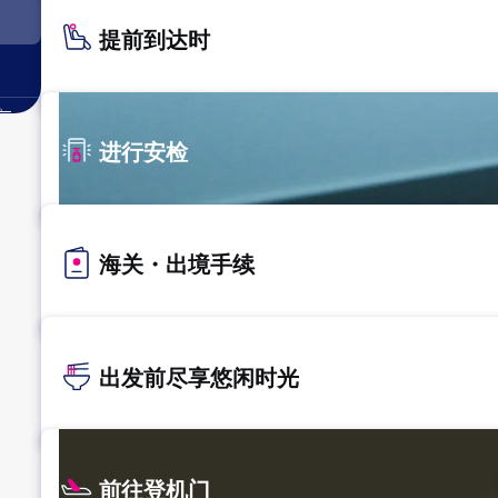
提前到达时
。
进行安检
海关・出境手续
出发前尽享悠闲时光
前往登机门