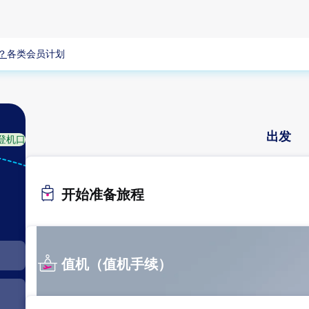
？
各类会员计划
出发
登机口
DMK
曼谷（廊
开始准备旅程
曼）
值机（值机手续）