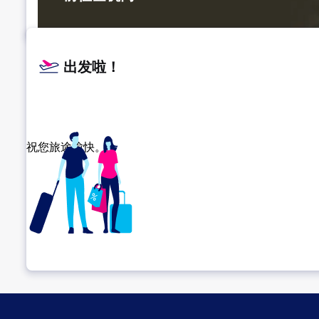
出发啦！
祝您旅途愉快。
确认转机地点