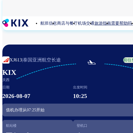
跳
转
到
航班信息
商店与餐厅
机场交通
旅游指南
需要帮助吗
主
要
内
容
泰国亚洲航空长途
XJ613
|
前往

KIX
关西
日期
出发时间
2026-08-07
10:25
值机办理从
07:25
开始
航站楼
登机口