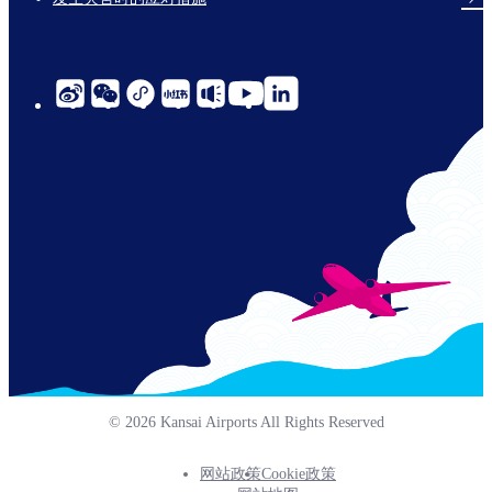
social-
links-
cn-
© 2026 Kansai Airports All Rights Reserved
网站政策
Cookie政策
Footer