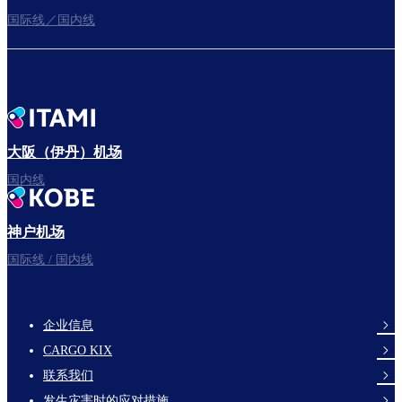
国际线／国内线
前往登机门
出发啦！
大阪（伊丹）机场
国内线
神户机场
祝您旅途愉快。
国际线 / 国内线
企业信息
footer-
CARGO KIX
links-
联系我们
en-
发生灾害时的应对措施