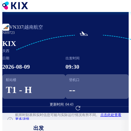
跳
转
到
主
越南航空
VN337
|
要

NH9723
内
容
KIX
关西
日期
出发时间
2026-08-09
09:30
航站楼
登机口
T1 - H
--
更新时间 :
04:43
前往航班预订
航班时刻表和实时信息可能与实际运行情况有所不同。
点击此处查看
更多详情。
出发