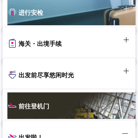
进行安检
海关・出境手续
出发前尽享悠闲时光
前往登机门
出发啦！