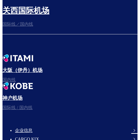
关西国际机场
国际线／国内线
前往登机门
出发啦！
大阪（伊丹）机场
国内线
神户机场
祝您旅途愉快。
国际线 / 国内线
企业信息
footer-
CARGO KIX