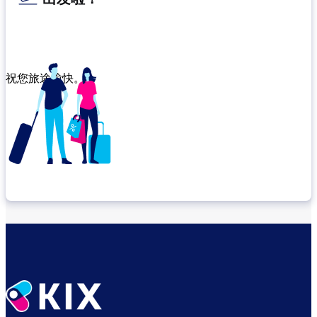
祝您旅途愉快。
确认转机地点
出发前尽享悠闲时光