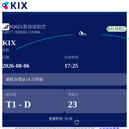
跳
转
到
主
新加坡航空
SQ621
|
前往登机口
要

AI8177
|
NH6265
|
FJ5966
内
容
KIX
关西
日期
出发时间
2026-08-06
17:25
值机办理从
14:25
开始
航站楼
登机口
T1 - D
23
更新时间 :
16:38
前往航班预订