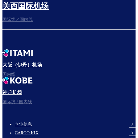
关西国际机场
国际线／国内线
前往登机门
出发啦！
大阪（伊丹）机场
国内线
神户机场
祝您旅途愉快。
国际线 / 国内线
企业信息
footer-
CARGO KIX