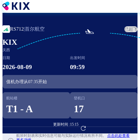
跳
转
到
主
首尔航空
RS712
|
已起飞

要
内
KIX
容
关西
日期
出发时间
2026-08-09
09:59
值机办理从
07:35
开始
航站楼
登机口
T1 - A
17
更新时间 :
15:15
前往航班预订
航班时刻表和实时信息可能与实际运行情况有所不同。
点击此处查看