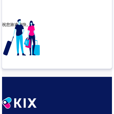
祝您旅途愉快。
确认转机地点
出发前尽享悠闲时光