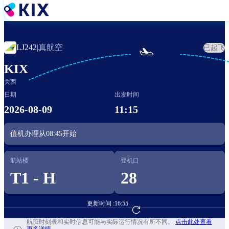
跳
转
到
主
真航空
LJ242
|
已起飞

要
内
KIX
容
关西
日期
出发时间
2026-08-09
11:15
值机办理从
08:45
开始
航站楼
登机口
T1 - H
28
更新时间 :
16:55
前往航班预订
航班时刻表和实时信息可能与实际运行情况有所不同。
点击此处查看