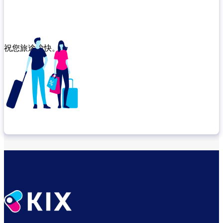
祝您旅途愉快。
确认转机地点
出发前尽享悠闲时光