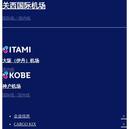
关西国际机场
国际线／国内线
前往登机门
出发啦！
大阪（伊丹）机场
国内线
神户机场
祝您旅途愉快。
国际线 / 国内线
企业信息
footer-
CARGO KIX