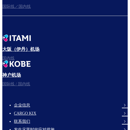
国际线／国内线
前往登机门
出发啦！
大阪（伊丹）机场
国内线
神户机场
祝您旅途愉快。
国际线 / 国内线
企业信息
footer-
CARGO KIX
links-
联系我们
en-
发生灾害时的应对措施