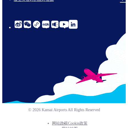
social-
links-
cn-
© 2026 Kansai Airports All Rights Reserved
网站政策
Cookie政策
Footer