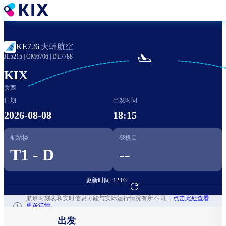
跳
转
到
主
大韩航空
KE726
|
要

JL5215
|
OM6706
|
DL7788
内
容
KIX
关西
日期
出发时间
2026-08-08
18:15
航站楼
登机口
T1 - D
--
更新时间 :
12:03
前往航班预订
航班时刻表和实时信息可能与实际运行情况有所不同。
点击此处查看
更多详情。
出发