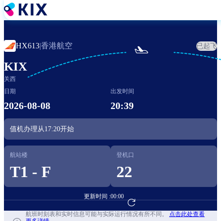
跳
转
到
主
香港航空
HX613
|
已起飞

要
内
KIX
容
关西
日期
出发时间
2026-08-08
20:39
值机办理从
17:20
开始
航站楼
登机口
T1 - F
22
更新时间 :
00:00
前往航班预订
航班时刻表和实时信息可能与实际运行情况有所不同。
点击此处查看