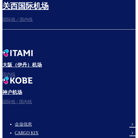
关西国际机场
国际线／国内线
前往登机门
出发啦！
大阪（伊丹）机场
国内线
神户机场
祝您旅途愉快。
国际线 / 国内线
企业信息
footer-
CARGO KIX