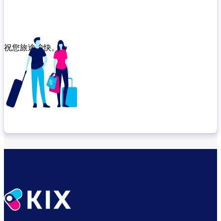
祝您旅途愉快。
确认转机地点
出发前尽享悠闲时光