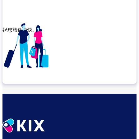
祝您旅途愉快。
确认转机地点
出发前尽享悠闲时光