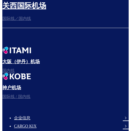
关西国际机场
国际线／国内线
前往登机门
出发啦！
大阪（伊丹）机场
国内线
神户机场
祝您旅途愉快。
国际线 / 国内线
企业信息
footer-
CARGO KIX