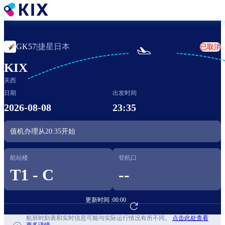
跳
转
到
主
捷星日本
GK57
|
已取消

要
内
KIX
容
关西
日期
出发时间
2026-08-08
23:35
值机办理从
20:35
开始
航站楼
登机口
T1 - C
--
更新时间 :
00:00
前往航班预订
航班时刻表和实时信息可能与实际运行情况有所不同。
点击此处查看