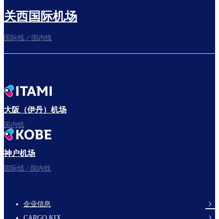
关西国际机场
国际线／国内线
前往登机门
出发啦！
大阪（伊丹）机场
国内线
神户机场
祝您旅途愉快。
国际线 / 国内线
企业信息
footer-
CARGO KIX