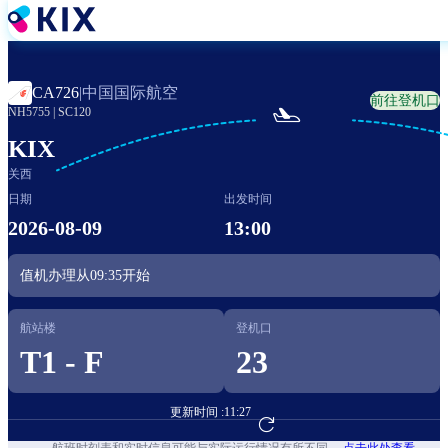
跳
转
到
主
中国国际航空
CA726
|
前往登机口
要

NH5755
|
SC120
内
容
KIX
关西
日期
出发时间
2026-08-09
13:00
值机办理从
09:35
开始
航站楼
登机口
T1 - F
23
更新时间 :
11:27
前往航班预订