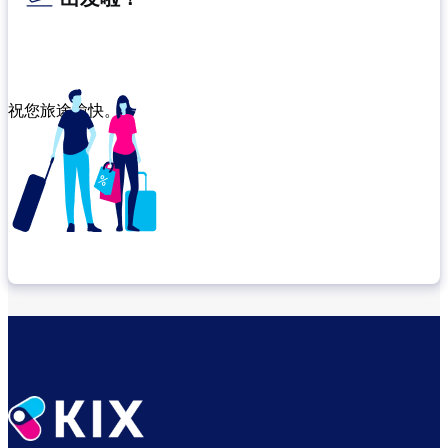
祝您旅途愉快。
确认转机地点
出发前尽享悠闲时光