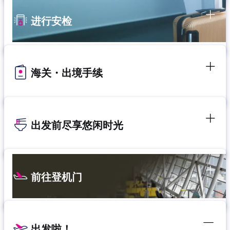
进行安检
海关・出境手续
出发前尽享悠闲时光
前往登机门
出发啦！