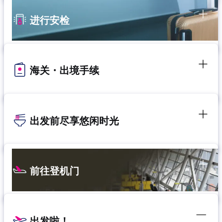
进行安检
海关・出境手续
出发前尽享悠闲时光
前往登机门
出发啦！