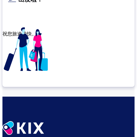
祝您旅途愉快。
确认转机地点
出发前尽享悠闲时光