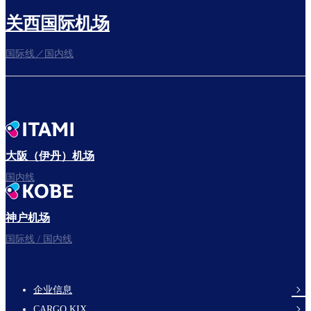
关西国际机场
国际线／国内线
前往登机门
出发啦！
大阪（伊丹）机场
国内线
神户机场
祝您旅途愉快。
国际线 / 国内线
企业信息
footer-
CARGO KIX