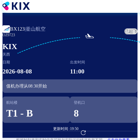
跳
转
到
主
釜山航空
BX123
|
已起飞
要

OZ9723
内
容
KIX
关西
日期
出发时间
2026-08-08
11:00
值机办理从
08:30
开始
航站楼
登机口
T1 - B
8
更新时间 :
19:50
前往航班预订