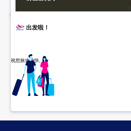
出发啦！
祝您旅途愉快。
确认转机地点