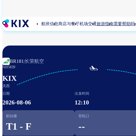
跳
转
到
航班信息
商店与餐厅
机场交通
旅游指南
需要帮助吗
主
要
内
容
长荣航空
BR181
|

NH5839
KIX
关西
日期
出发时间
2026-08-06
12:10
航站楼
登机口
T1 - F
--