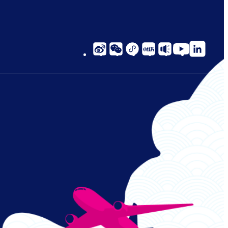
social-
links-
cn-