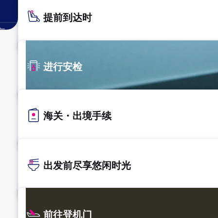
提前到达时
。
进行安检
海关・出境手续
出发前尽享悠闲时光
前往登机门