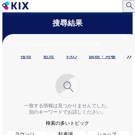
移
至
主
搜尋結果
內
容
搜尋
Primary

搜尋
航班
FAQ
購物・用餐​
服
tabs
一致する情報は見つかりませんでした。
別のキーワードでお試しください。
検索の多いトピック
ラウンジ
駐車場
ショップ