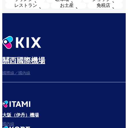
レストラン
お土産
免税店
關西國際機場
國際線／國內線
大阪（伊丹）機場
國內線