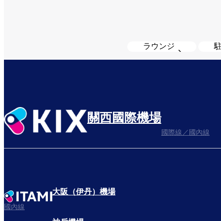
ラウンジ
關西國際機場
國際線／國內線
大阪（伊丹）機場
國內線