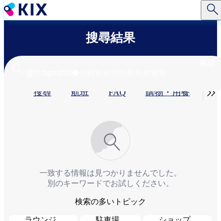
移
至
主
搜尋結果
內
容
搜尋
Primary

搜尋
航班
FAQ
購物・用餐​
服
tabs
一致する情報は見つかりませんでした。
別のキーワードでお試しください。
検索の多いトピック
ラウンジ
駐車場
ショップ