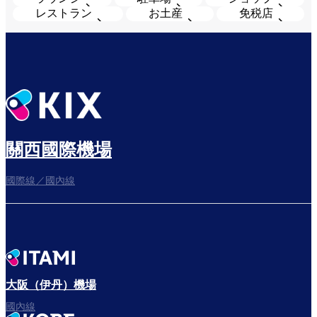
レストラン
お土産
免税店
關西國際機場
國際線／國內線
大阪（伊丹）機場
國內線