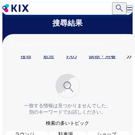
移
至
主
搜尋結果
內
容
搜尋
Primary

搜尋
航班
FAQ
購物・用餐​
服
tabs
一致する情報は見つかりませんでした。
別のキーワードでお試しください。
検索の多いトピック
ラウンジ
駐車場
ショップ