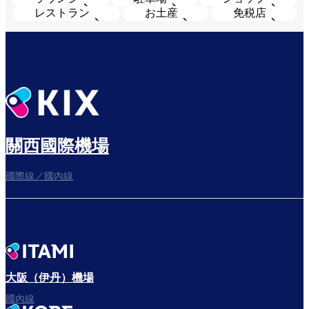
レストラン
お土産
免税店
關西國際機場
國際線／國內線
大阪（伊丹）機場
國內線