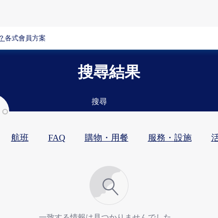
？
各式會員方案
搜尋結果
搜尋
航班
FAQ
購物・用餐​
服務・設施​
活
一致する情報は見つかりませんでした。