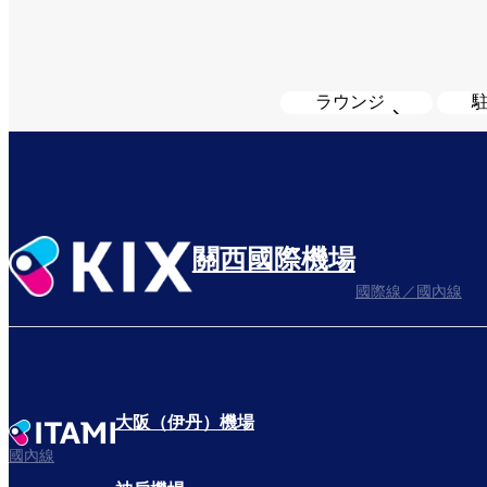
ラウンジ
關西國際機場
國際線／國內線
大阪（伊丹）機場
國內線