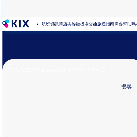
移
至
主
航班資訊
商店與餐廳
機場交通
旅遊指南
需要幫助嗎
內
容
Primary
搜尋
tabs