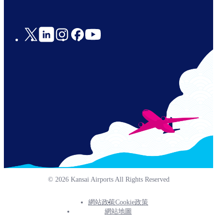
Social
Links
© 2026 Kansai Airports All Rights Reserved
網站政策
Cookie政策
Footer
網站地圖