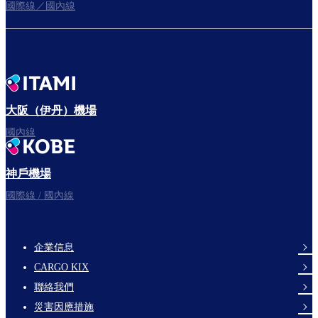
國際線／國內線
往登機門
出發啦！
大阪（伊丹）機場
國內線
神戶機場
祝您旅途愉快。
國際線 / 國內線
企業信息
footer-
CARGO KIX
links-
聯絡我們
en-
災害因應措施