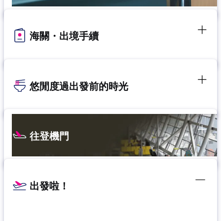
海關・出境手續
悠閒度過出發前的時光
往登機門
出發啦！