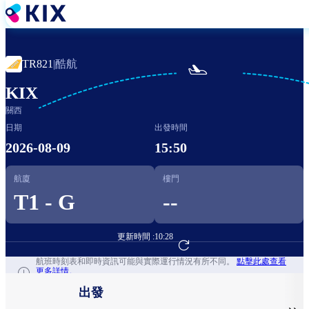
移
至
主
內
酷航
TR821
|

容
KIX
關西
日期
出發時間
2026-08-09
15:50
航廈
樓門
T1 - G
--
更新時間 :
10:28
前往航班預訂
航班時刻表和即時資訊可能與實際運行情況有所不同。
點擊此處查看
更多詳情。
出發