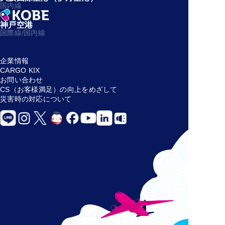
国内線
神戸空港
国際線/国内線
企業情報
Footer
CARGO KIX
お問い合わせ
Links
CS（お客様満足）の向上をめざして
災害時の対応について
social-
links-
for-
jp-