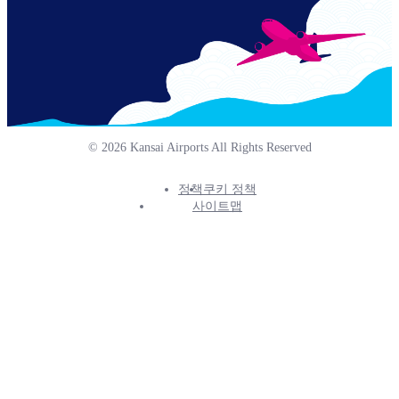
© 2026 Kansai Airports All Rights Reserved
정책
쿠키 정책
Footer
사이트맵
Info
Menu