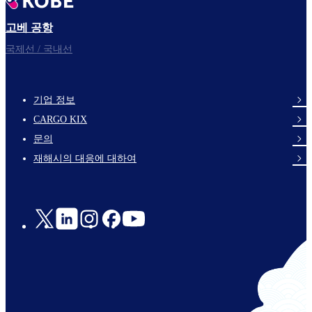
고베 공항
국제선 / 국내선
기업 정보
footer-
CARGO KIX
links-
문의
en-
재해시의 대응에 대하여
Social
Links