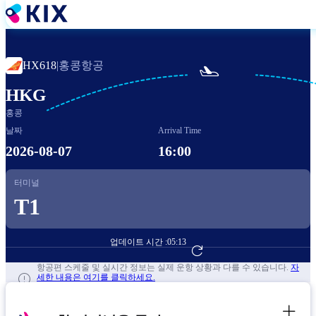
주
요
콘
텐
홍콩항공
HX618
|

츠
로
HKG
건
홍콩
너
뛰
날짜
Arrival Time
기
2026-08-07
16:00
터미널
T1
업데이트 시간 :
05:13
항공편 예약하기
항공편 스케줄 및 실시간 정보는 실제 운항 상황과 다를 수 있습니다.
자
세한 내용은 여기를 클릭하세요.