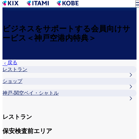
メ
イ
ン
コ
ビジネスをサポートする会員向けサ
ン
ービス＜神戸空港内特典＞
テ
ン
ツ
に
戻る
移
レストラン
動
ショップ
神戸-関空ベイ・シャトル
レストラン
保安検査前エリア