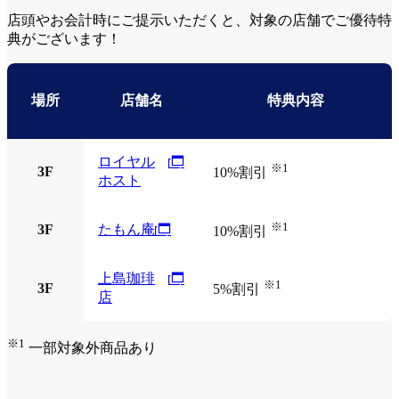
店頭やお会計時にご提示いただくと、対象の店舗でご優待特
典がございます！
場所
店舗名
特典内容
ロイヤル
※1
3F
10%割引
ホスト
※1
3F
たもん庵
10%割引
上島珈琲
※1
3F
5%割引
店
※1
一部対象外商品あり