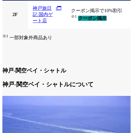
神戸旅日
クーポン掲示で10%割引
2F
記 国内ゲ
※1
クーポン掲示
ート店
※1
一部対象外商品あり
神戸-関空ベイ・シャトル
神戸-関空ベイ・シャトルについて