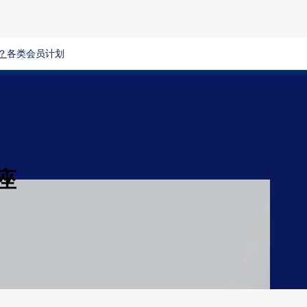
？
各类会员计划
座