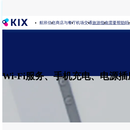
跳
转
到
航班信息
商店与餐厅
机场交通
旅游指南
需要帮助吗
主
要
内
容
Wi-Fi服务、手机充电、电源插