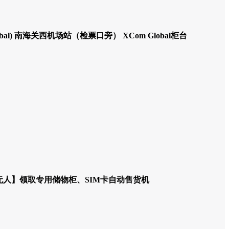
om Global) 南海关西机场站（检票口旁） XCom Global柜台
柜台【无人】领取专用储物柜、SIM卡自动售货机