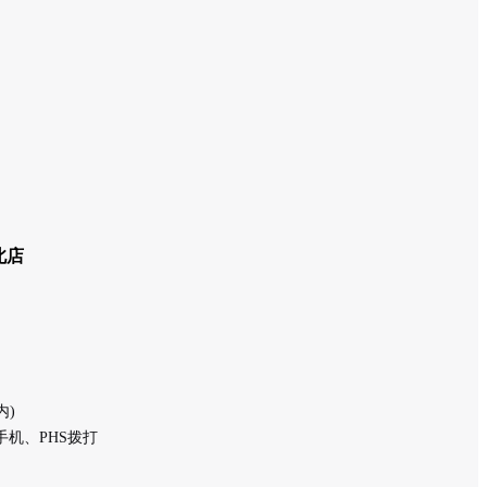
北店
内)
手机、PHS拨打