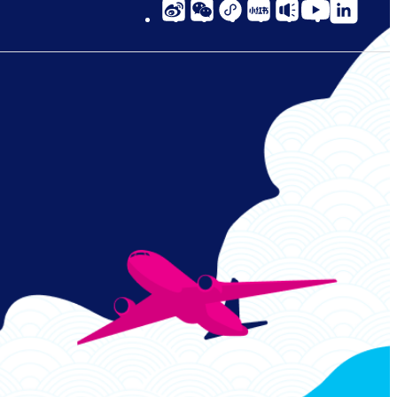
social-
links-
cn-