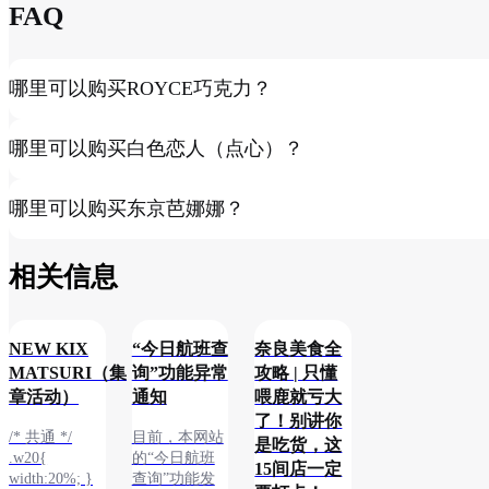
FAQ
哪里可以购买ROYCE巧克力？
哪里可以购买白色恋人（点心）？
哪里可以购买东京芭娜娜？
相关信息​
NEW KIX
“今日航班查
奈良美食全
MATSURI（集
询”功能异常
攻略 | 只懂
章活动）
通知
喂鹿就亏大
了！别讲你
/* 共通 */
目前，本网站
是吃货，这
.w20{
的“今日航班
15间店一定
width:20%; }
查询”功能发