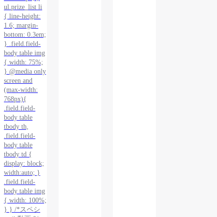
ul.prize_list li
{ line-height:
1.6; margin-
bottom: 0.3em;
} .field.field-
body table img
{ width: 75%;
} @media only
screen and
(max-width:
768px){
.field.field-
body table
tbody th,
.field.field-
body table
tbody td {
display: block;
width:auto; }
.field.field-
body table img
{ width: 100%;
} } /*スペシ