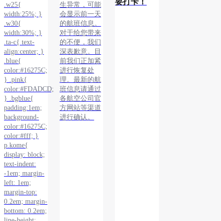
要打卡！
.w25{
生异常，可能
width:25%; }
会显示前一天
.w30{
的航班信息。
width:30%; }
对于给您带来
.ta-c{ text-
的不便，我们
align:center; }
深表歉意。目
.blue{
前我们正加紧
color:#16275C;
进行恢复处
} .pink{
理。最新的航
color:#FDADCD;
班信息请通过
} .bgblue{
各航空公司官
padding:1em;
方网站等渠道
background-
进行确认。
color:#16275C;
color:#fff; }
p.kome{
display: block;
text-indent:
-1em; margin-
left: 1em;
margin-top:
0.2em; margin-
bottom: 0.2em;
line-height: