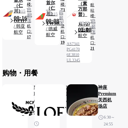
首尔
首尔
（素
楼:
楼:
航
（仁
（仁
万那
T1
已
T1
站
川）
00:15
已
川）
00:15
普）
- E
起
-
楼:
00:16
起
00:08
OZ117
登
飞
G
T1
已
00:55
TW308
飞
JL727
/ 韩亚
机
登
- E
起
01:00
/ 德威
/ 日本
口:
机
航空
登
飞
航空
航空
17
口:
机
19
口:
AS7341
21
PG4170
6E3810
UL3345
购物・用餐​
MCM
LOEWE
神座
Kansai
Kansai
Premium
Airport
Airport
关西机
Popup
场店
7:30～
Store
6:30～
21:30
8:00～
24:55
※可能