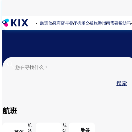
跳
转
到
航班信息
商店与餐厅
机场交通
旅游指南
需要帮助吗
主
要
内
容
主
搜索
标
签
航班
航
航
曼谷
站
站