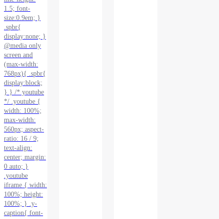
1.5; font-
size:0.9em; }
.spbr{
display:none; }
@media only
screen and
(max-width:
768px){ .spbr{
display:block;
} } /* youtube
*/ .youtube {
width: 100%;
max-width:
560px; aspect-
ratio: 16 / 9;
text-align:
center; margin:
0 auto; }
.youtube
iframe { width:
100%; height:
100%; } .y-
caption{ font-