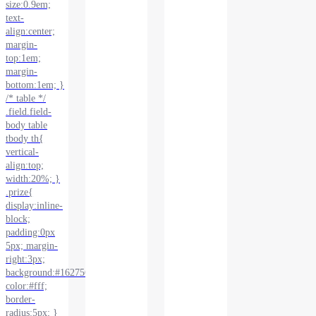
size:0.9em;
text-
align:center;
margin-
top:1em;
margin-
bottom:1em; }
/* table */
.field.field-
body table
tbody th{
vertical-
align:top;
width:20%; }
.prize{
display:inline-
block;
padding:0px
5px; margin-
right:3px;
background:#16275C;
color:#fff;
border-
radius:5px; }