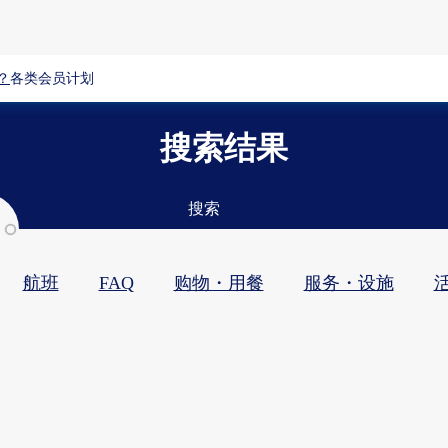
？
各类会员计划
搜索结果
搜索
航班
FAQ
购物・用餐​
服务・设施​
活