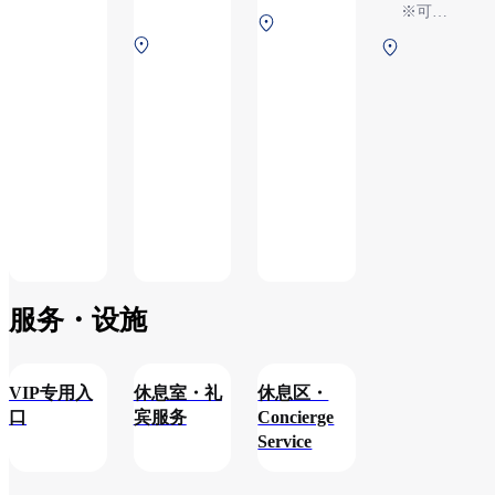
20:00
※可能
依据航
第1
依据航
班情况
第1
第1
航站
班情况
变更
航站
航站
楼
变更
楼
楼
2F
2F
2F
安检
安检
安检
后
后
后
（国
（国
（国
际
际
际
线）
线）
线）
服务・设施​
VIP专用入
休息室・礼
休息区・
口
宾服务
Concierge
Service