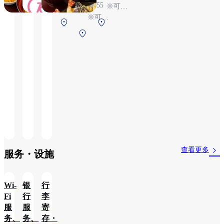
24:55
※可能
※可能
※可能
依据航
依据航
第1
第1
依据航
班情况
班情况
第1
航站
航站
班情况
变更
变更
航站
楼
楼
变更
楼
2F
2F
2F
安检
安检
安检
后
后
后
（国
（国
（国
际
际
际
线）
线）
线）
查看更多
服务・设施​
Wi-
银
行
Fi
行
李
服
服
寄
务、
务、
存・