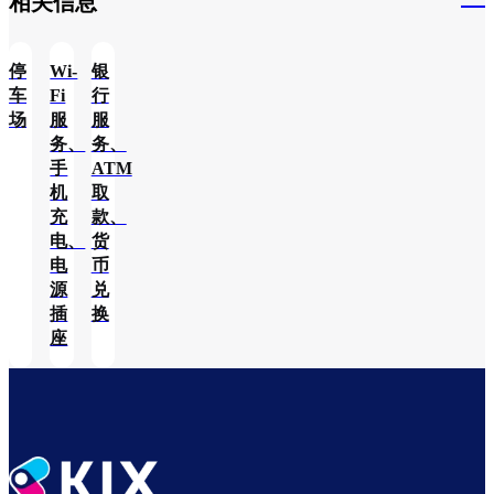
相关信息​
停
Wi-
银
车
Fi
行
场
服
服
务、
务、
手
ATM
机
取
充
款、
电、
货
电
币
源
兑
插
换
座