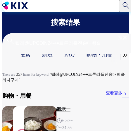
跳
转
到
搜索结果
主
要
内
搜索
容
主

搜索
航班
FAQ
购物・用餐​
服
标
签
357
"텔레@UPCOIN24➙♦트론리플전송대행솔
There are
items for keyword
라나구매"
查看更多
购物・用餐​
鸟匠
Kawaii
海老一
Buzz
6:30～
6:30～
6:30～
24:55
24:55