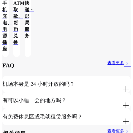
手
ATM
快
机
取
递・
充
款、
邮
电、
货
局
电
币
服
源
兑
务
插
换
座
查看更多
FAQ
机场本身是 24 小时开放的吗？
有可以小睡一会的地方吗？
有免费休息区或毛毯租赁服务吗？
查看更多