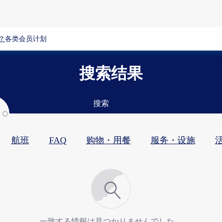
？
各类会员计划
搜索结果
搜索
航班
FAQ
购物・用餐​
服务・设施​
活
一致する情報は見つかりませんでした。