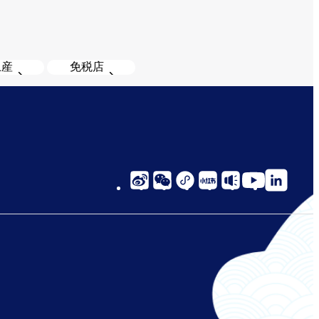
土産
免税店
social-
links-
cn-