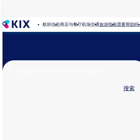
跳
转
到
航班信息
商店与餐厅
机场交通
旅游指南
需要帮助吗
主
要
内
容
主
搜索
标
签