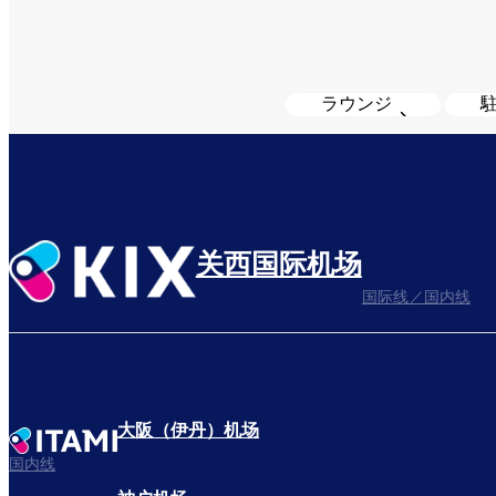
ラウンジ
关西国际机场
国际线／国内线
大阪（伊丹）机场
国内线