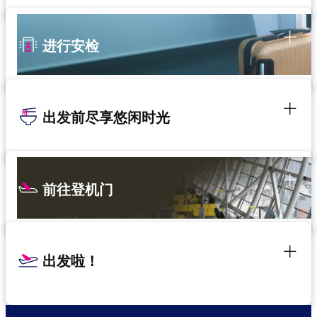
进行安检
出发前尽享悠闲时光
前往登机门
出发啦！