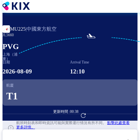
移
至
主
內
中國東方航空
MU225
|
容

JL5660
PVG
上海（浦
東）
日期
Arrival Time
2026-08-09
12:10
航廈
T1
更新時間 :
00:38
前往航班預訂
航班時刻表和即時資訊可能與實際運行情況有所不同。
點擊此處查看
更多詳情。