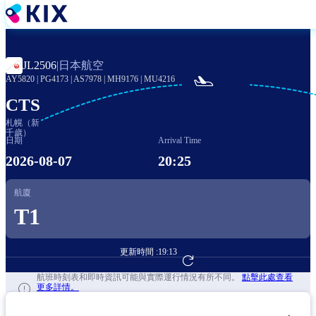
移
至
主
內
日本航空
JL2506
|
容

AY5820
|
PG4173
|
AS7978
|
MH9176
|
MU4216
CTS
札幌（新
千歲）
日期
Arrival Time
2026-08-07
20:25
航廈
T1
更新時間 :
19:13
前往航班預訂
航班時刻表和即時資訊可能與實際運行情況有所不同。
點擊此處查看
更多詳情。