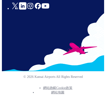
Social
Links
© 2026 Kansai Airports All Rights Reserved
網站政策
Cookie政策
Footer
網站地圖
Info
Menu